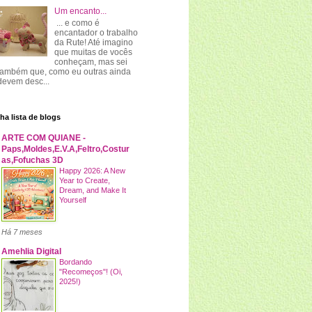
Um encanto...
... e como é
encantador o trabalho
da Rute! Até imagino
que muitas de vocês
conheçam, mas sei
também que, como eu outras ainda
devem desc...
ha lista de blogs
ARTE COM QUIANE -
Paps,Moldes,E.V.A,Feltro,Costur
as,Fofuchas 3D
Happy 2026: A New
Year to Create,
Dream, and Make It
Yourself
Há 7 meses
Amehlia Digital
Bordando
"Recomeços"! (Oi,
2025!)