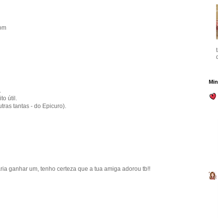
com
Min
.
o útil.
tras tantas - do Epicuro).
aria ganhar um, tenho certeza que a tua amiga adorou tb!!