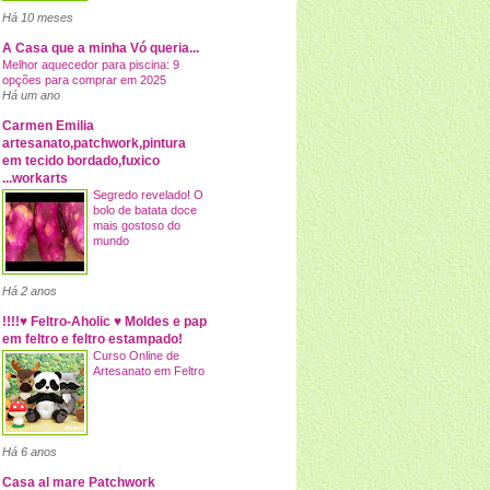
Há 10 meses
A Casa que a minha Vó queria...
Melhor aquecedor para piscina: 9
opções para comprar em 2025
Há um ano
Carmen Emilia
artesanato,patchwork,pintura
em tecido bordado,fuxico
...workarts
Segredo revelado! O
bolo de batata doce
mais gostoso do
mundo
Há 2 anos
!!!!♥ Feltro-Aholic ♥ Moldes e pap
em feltro e feltro estampado!
Curso Online de
Artesanato em Feltro
Há 6 anos
Casa al mare Patchwork