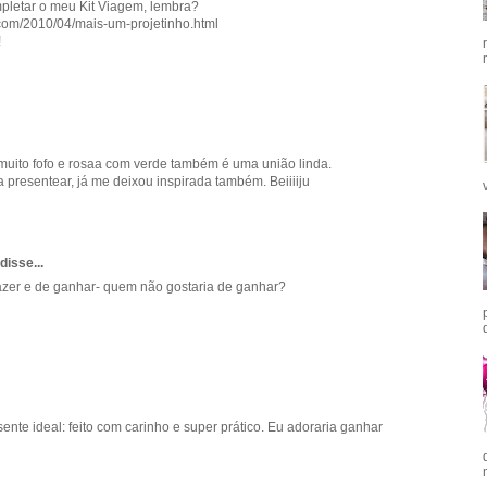
mpletar o meu Kit Viagem, lembra?
.com/2010/04/mais-um-projetinho.html
!
 muito fofo e rosaa com verde também é uma união linda.
presentear, já me deixou inspirada também. Beiiiiju
disse...
e fazer e de ganhar- quem não gostaria de ganhar?
esente ideal: feito com carinho e super prático. Eu adoraria ganhar