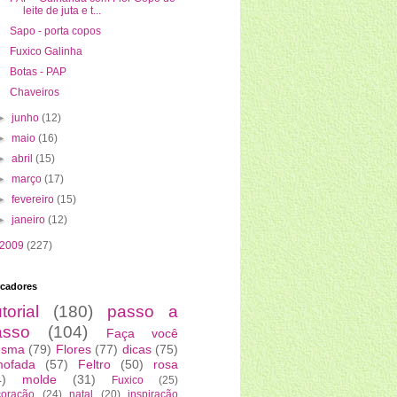
leite de juta e t...
Sapo - porta copos
Fuxico Galinha
Botas - PAP
Chaveiros
►
junho
(12)
►
maio
(16)
►
abril
(15)
►
março
(17)
►
fevereiro
(15)
►
janeiro
(12)
2009
(227)
cadores
torial
(180)
passo a
asso
(104)
Faça você
sma
(79)
Flores
(77)
dicas
(75)
mofada
(57)
Feltro
(50)
rosa
4)
molde
(31)
Fuxico
(25)
coração
(24)
natal
(20)
inspiração