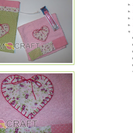
►
►
►
►
▼