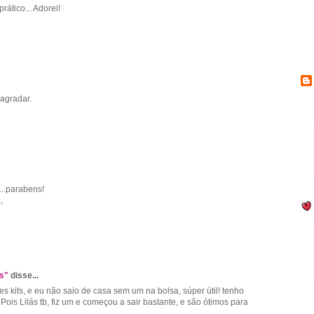
rático... Adorei!
 agradar.
a...parabens!
,
ás"
disse...
ses kits, e eu não saio de casa sem um na bolsa, súper útil! tenho
Pois Lilás tb, fiz um e começou a sair bastante, e são ótimos para