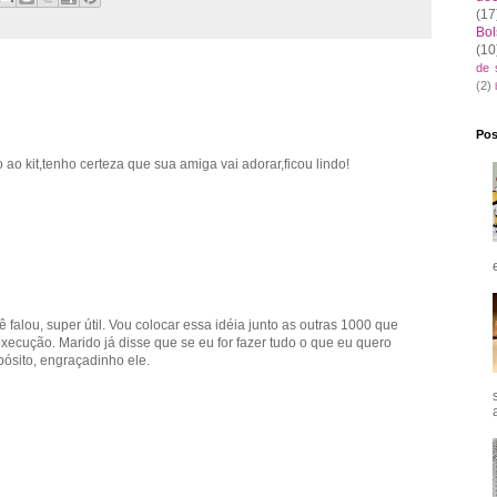
(17
Bol
(10
de 
(2)
Pos
o ao kit,tenho certeza que sua amiga vai adorar,ficou lindo!
 falou, super útil. Vou colocar essa idéia junto as outras 1000 que
ecução. Marido já disse que se eu for fazer tudo o que eu quero
ósito, engraçadinho ele.