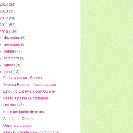
2014
(24)
2013
(35)
2012
(54)
2011
(52)
2010
(136)
►
dezembro
(5)
►
novembro
(6)
►
outubro
(7)
►
setembro
(9)
►
agosto
(9)
▼
julho
(13)
Passo a passo - Gnomo
Técnica Rosette - Passo a passo
Estou no Entrevista com Quiane
Passo a passo - Cogumelos
Dia dos avós
Kits e um jardim de rosas
Almofada - Chinelo
Um kit para viagem
PAP - Guirlanda com Flor Copo de