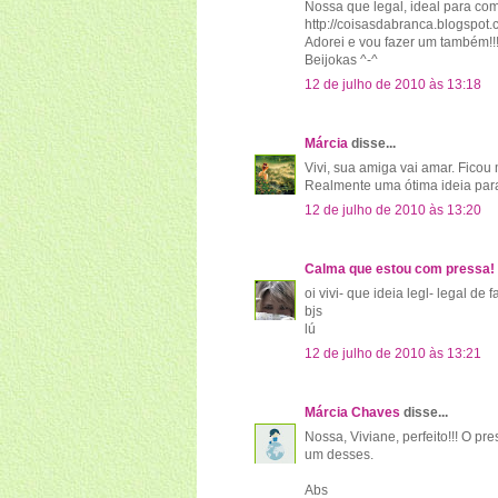
Nossa que legal, ideal para co
http://coisasdabranca.blogspot
Adorei e vou fazer um também!!
Beijokas ^-^
12 de julho de 2010 às 13:18
Márcia
disse...
Vivi, sua amiga vai amar. Ficou
Realmente uma ótima ideia para 
12 de julho de 2010 às 13:20
Calma que estou com pressa!
oi vivi- que ideia legl- legal d
bjs
lú
12 de julho de 2010 às 13:21
Márcia Chaves
disse...
Nossa, Viviane, perfeito!!! O pr
um desses.
Abs