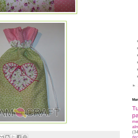
►
Mar
Tu
p
me
al
(3
de