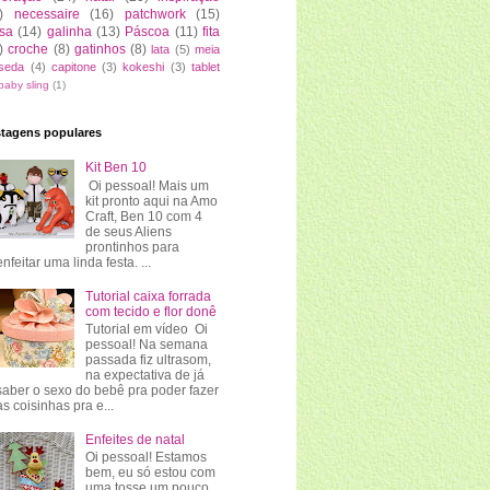
)
necessaire
(16)
patchwork
(15)
sa
(14)
galinha
(13)
Páscoa
(11)
fita
)
croche
(8)
gatinhos
(8)
lata
(5)
meia
seda
(4)
capitone
(3)
kokeshi
(3)
tablet
baby sling
(1)
tagens populares
Kit Ben 10
Oi pessoal! Mais um
kit pronto aqui na Amo
Craft, Ben 10 com 4
de seus Aliens
prontinhos para
enfeitar uma linda festa. ...
Tutorial caixa forrada
com tecido e flor donê
Tutorial em vídeo Oi
pessoal! Na semana
passada fiz ultrasom,
na expectativa de já
saber o sexo do bebê pra poder fazer
as coisinhas pra e...
Enfeites de natal
Oi pessoal! Estamos
bem, eu só estou com
uma tosse um pouco