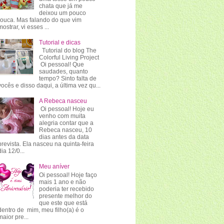
chata que já me
deixou um pouco
rouca. Mas falando do que vim
mostrar, vi esses ...
Tutorial e dicas
Tutorial do blog The
Colorful Living Project
Oi pessoal! Que
saudades, quanto
tempo? Sinto falta de
vocês e disso daqui, a última vez qu...
A Rebeca nasceu
Oi pessoal! Hoje eu
venho com muita
alegria contar que a
Rebeca nasceu, 10
dias antes da data
prevista. Ela nasceu na quinta-feira
dia 12/0...
Meu aníver
Oi pessoal! Hoje faço
mais 1 ano e não
poderia ter recebido
presente melhor do
que este que está
dentro de mim, meu filho(a) é o
maior pre...