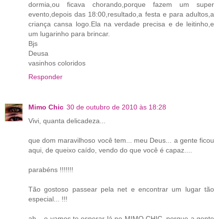
dormia,ou ficava chorando,porque fazem um super
evento,depois das 18:00,resultado,a festa e para adultos,a
criança cansa logo.Ela na verdade precisa e de leitinho,e
um lugarinho para brincar.
Bjs
Deusa
vasinhos coloridos
Responder
Mimo Chic
30 de outubro de 2010 às 18:28
Vivi, quanta delicadeza...
que dom maravilhoso você tem... meu Deus... a gente ficou
aqui, de queixo caído, vendo do que você é capaz....
parabéns !!!!!!!
Tão gostoso passear pela net e encontrar um lugar tão
especial... !!!
ah... e vamos te esperar lá no MIMO CHIC, porque a gente