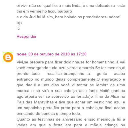
oi vivi- não sei qual ficou mais linda, é uma delicadeza- este
tns em vermelho ficou barbaro
e o da Jud fui lá sim, bem bolado os prendedores- adorei
bjs
lú
Responder
none
30 de outubro de 2010 às 17:28
Vivi,se prepare para ficar doidinha,se for homenzinho,lá vai
você enxergando tudo azul,verde amarelo.Se for menina,ai
pronto...tudo rosa,lilaz,branquinho...a gente acaba
entrando no mundo delas completamente.O engraçado e
que daqui a uns dias você vi tentar se lembrr de uma
musica e só virá a sua cabeça as infantis.Maitê ganhou
agora(para ver se sobrevivo ao feriado)o filme da Alice no
Pais das Maravilhas e tive que achar um vestidinho azul e
um sapatinho preto,fita preta para o cabelo,no final acabo
brincando de boneca o tempo todo.
Quanto as festinhas de aniversário e isso mesmo,já fui a
várias em que a festa era para a mãe,a criança ou